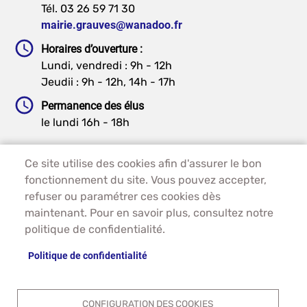
Tél. 03 26 59 71 30
mairie.grauves@wanadoo.fr
Horaires d’ouverture :
Lundi, vendredi : 9h - 12h
Jeudii : 9h - 12h, 14h - 17h
Permanence des élus
le lundi 16h - 18h
Ce site utilise des cookies afin d'assurer le bon
PIED DE PAGE - GRAUVES
ACCUEIL
fonctionnement du site. Vous pouvez accepter,
PLAN DU SITE
refuser ou paramétrer ces cookies dès
CONTACT
maintenant. Pour en savoir plus, consultez notre
MENTIONS LÉGALES
politique de confidentialité.
DONNÉES PERSONNELLES
Politique de confidentialité
ACCESSIBILITÉ
COOKIES
S'IDENTIFIER
CONFIGURATION DES COOKIES