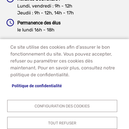
Lundi, vendredi : 9h - 12h
Jeudii : 9h - 12h, 14h - 17h
Permanence des élus
le lundi 16h - 18h
Ce site utilise des cookies afin d'assurer le bon
PIED DE PAGE - GRAUVES
ACCUEIL
fonctionnement du site. Vous pouvez accepter,
PLAN DU SITE
refuser ou paramétrer ces cookies dès
CONTACT
maintenant. Pour en savoir plus, consultez notre
MENTIONS LÉGALES
politique de confidentialité.
DONNÉES PERSONNELLES
Politique de confidentialité
ACCESSIBILITÉ
COOKIES
S'IDENTIFIER
CONFIGURATION DES COOKIES
TOUT REFUSER