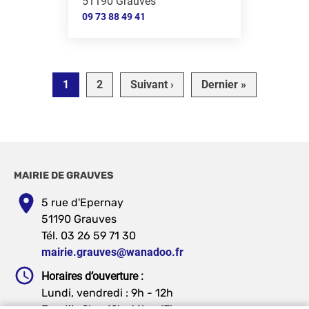
51190 Grauves
09 73 88 49 41
Pagination
Page suivante
Dernière pa
1
2
Suivant ›
Dernier »
MAIRIE DE GRAUVES
5 rue d'Epernay
51190 Grauves
Tél. 03 26 59 71 30
mairie.grauves@wanadoo.fr
Horaires d’ouverture :
Lundi, vendredi : 9h - 12h