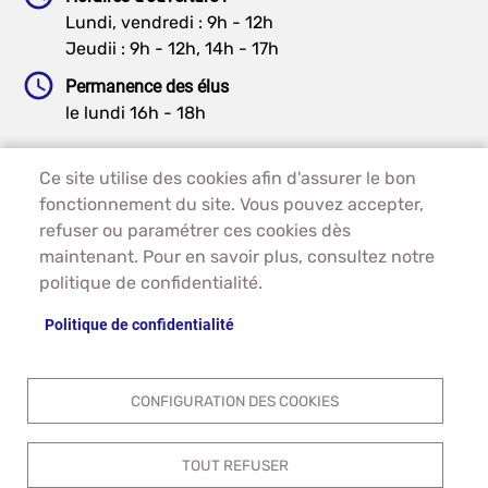
Lundi, vendredi : 9h - 12h
Jeudii : 9h - 12h, 14h - 17h
Permanence des élus
le lundi 16h - 18h
Ce site utilise des cookies afin d'assurer le bon
PIED DE PAGE - GRAUVES
ACCUEIL
fonctionnement du site. Vous pouvez accepter,
PLAN DU SITE
refuser ou paramétrer ces cookies dès
CONTACT
maintenant. Pour en savoir plus, consultez notre
MENTIONS LÉGALES
politique de confidentialité.
DONNÉES PERSONNELLES
Politique de confidentialité
ACCESSIBILITÉ
COOKIES
S'IDENTIFIER
CONFIGURATION DES COOKIES
TOUT REFUSER