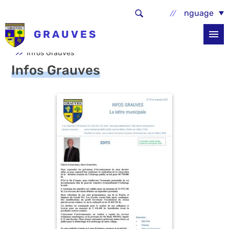
Aller au contenu principal
Select Language
GRAUVES
Accueil
La commune
Infos services
Infos Grauves
Infos Grauves