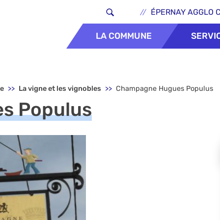
Aller au contenu principal
Header - Lie
ÉPERNAY AGGLO 
LA COMMUNE
SERVI
ne
La vigne et les vignobles
Champagne Hugues Populus
s Populus