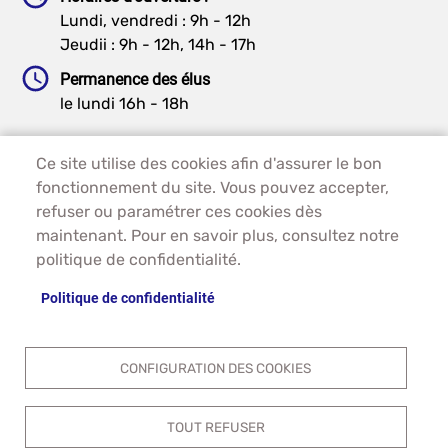
Lundi, vendredi : 9h - 12h
Jeudii : 9h - 12h, 14h - 17h
Permanence des élus
le lundi 16h - 18h
Ce site utilise des cookies afin d'assurer le bon
PIED DE PAGE - GRAUVES
ACCUEIL
fonctionnement du site. Vous pouvez accepter,
PLAN DU SITE
refuser ou paramétrer ces cookies dès
CONTACT
maintenant. Pour en savoir plus, consultez notre
MENTIONS LÉGALES
politique de confidentialité.
DONNÉES PERSONNELLES
Politique de confidentialité
ACCESSIBILITÉ
COOKIES
S'IDENTIFIER
CONFIGURATION DES COOKIES
TOUT REFUSER