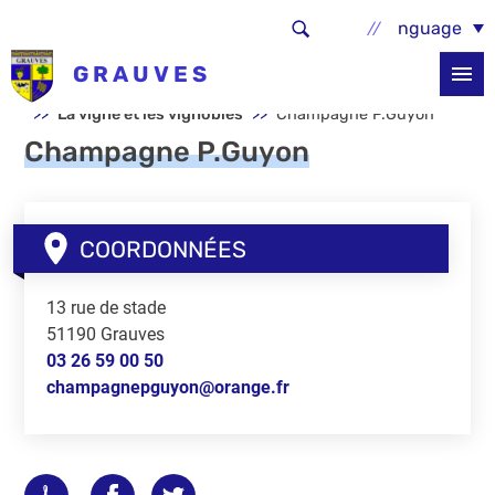
Aller au contenu principal
Select Language
GRAUVES
Accueil
La commune
Découvrir la commune
La vigne et les vignobles
Champagne P.Guyon
Champagne P.Guyon
COORDONNÉES
13 rue de stade
51190
Grauves
03 26 59 00 50
champagnepguyon@orange.fr