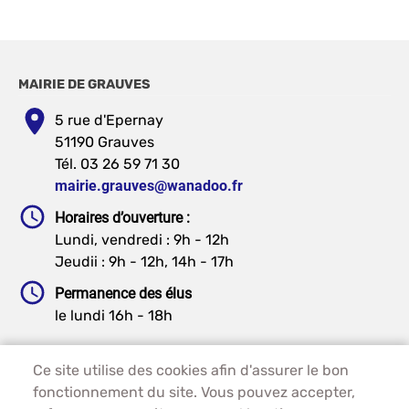
MAIRIE DE GRAUVES
5 rue d'Epernay
51190 Grauves
Tél. 03 26 59 71 30
mairie.grauves@wanadoo.fr
Horaires d’ouverture :
Lundi, vendredi : 9h - 12h
Jeudii : 9h - 12h, 14h - 17h
Permanence des élus
le lundi 16h - 18h
Ce site utilise des cookies afin d'assurer le bon
PIED DE PAGE - GRAUVES
ACCUEIL
fonctionnement du site. Vous pouvez accepter,
PLAN DU SITE