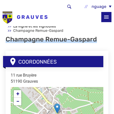
Aller au contenu principal
Select Language
GRAUVES
Accueil
La commune
Découvrir la commune
La vigne et les vignobles
Champagne Remue-Gaspard
Champagne Remue-Gaspard
COORDONNÉES
11 rue Bruyère
51190
Grauves
+
−