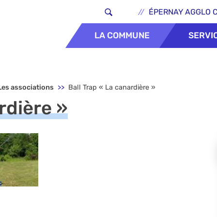
Aller au contenu principal
Header - Lie
ÉPERNAY AGGLO 
LA COMMUNE
SERVI
Les associations
Ball Trap « La canardière »
rdière »