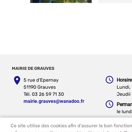
MAIRIE DE GRAUVES
5 rue d'Epernay
Horaire
51190 Grauves
Lundi, 
Tél. 03 26 59 71 30
Jeudii 
mairie.grauves@wanadoo.fr
Perman
le lund
Ce site utilise des cookies afin d'assurer le bon fonct
PIED DE PAGE - GRAUVES