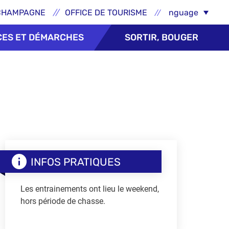
ns externes - Épernay
Select Language
CHAMPAGNE
OFFICE DE TOURISME
CES ET DÉMARCHES
SORTIR, BOUGER
INFOS PRATIQUES
Les entrainements ont lieu le weekend,
hors période de chasse.